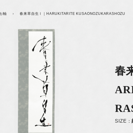
お軸
春来草自生Ⅰ｜HARUKITARITE KUSAONOZUKARASHOZU
春
AR
RA
SIZE：