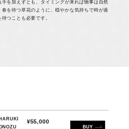
れ手を加えずとも、タイミングが来れば物事は自然
。春を待つ草花のように、穏やかな気持ちで時が過
を待つことも必要です。
ARUKI
¥55,000
AONOZU