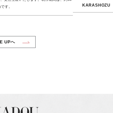
KARASHOZU
)です。
NE UPへ