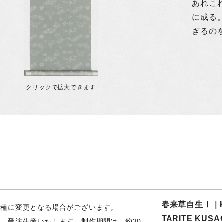
あれこ
に成る
ぎるの
クリックで拡大できます
春来草自生Ⅰ｜H
似種に変更となる場合がございます。
TARITE KUS
合、受注生産いたします。制作期間は、約30