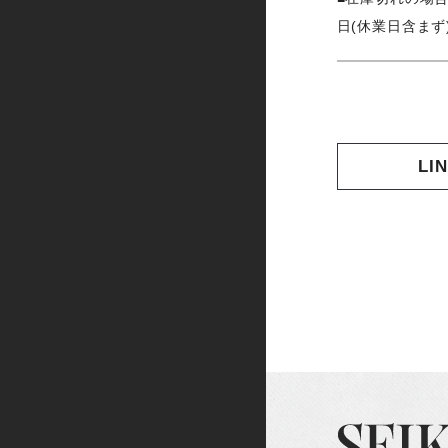
日(休業日含まず
LI