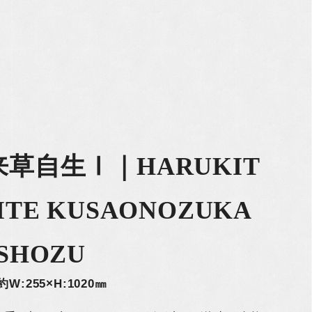
来草自生Ⅰ｜HARUKIT
ITE KUSAONOZUKA
SHOZU
約W:255×H:1020㎜